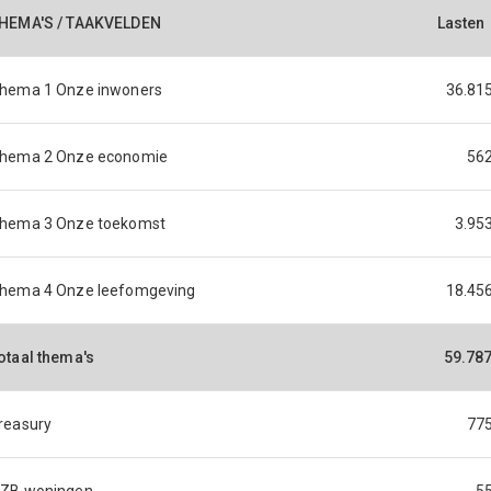
HEMA'S / TAAKVELDEN
Lasten
hema 1 Onze inwoners
36.81
hema 2 Onze economie
56
hema 3 Onze toekomst
3.95
hema 4 Onze leefomgeving
18.45
otaal thema's
59.78
reasury
77