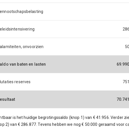
ennootschapsbelasting
eleidsintensivering
28
alamiteiten, onvoorzien
5
aldo van baten en lasten
69.99
utaties reserves
75
esultaat
70.74
htbaar is het huidige begrotingssaldo (knop 1) van € 41.956. Verder z
op 2) van € 286.877. Tevens hebben we nog € 50.000 geraamd voor ca