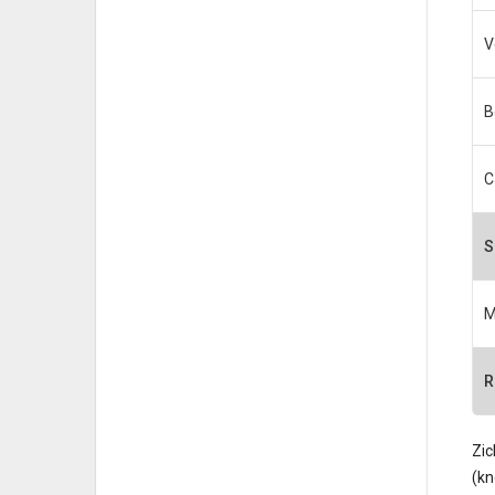
V
B
C
S
M
R
Zic
(kn