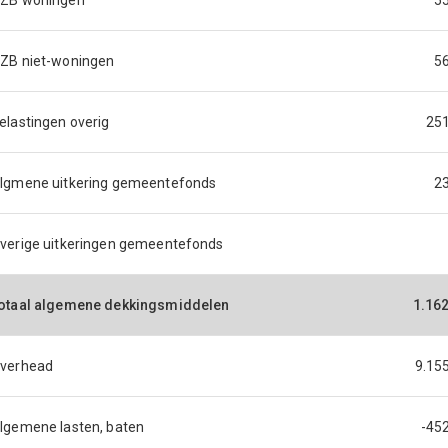
ZB woningen
5
ZB niet-woningen
5
elastingen overig
25
lgmene uitkering gemeentefonds
2
verige uitkeringen gemeentefonds
otaal algemene dekkingsmiddelen
1.16
verhead
9.15
lgemene lasten, baten
-45