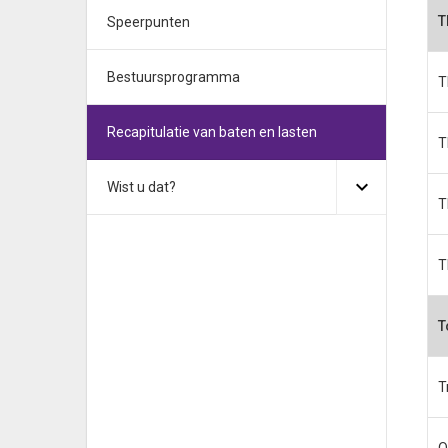
T
Speerpunten
Bestuursprogramma
T
Recapitulatie van baten en lasten
T
Wist u dat?
T
T
T
T