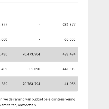
-
-
-
6.877
-
-286.877
0.000
-
-50.000
0.430
70.473.904
483.474
1.409
309.890
-441.519
1.839
70.783.794
41.956
ien we de raming van budget beleidsintensivering
lamiteiten, onvoorzien.