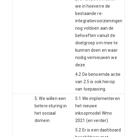
we in hoeverre de
bestaande re-
integratievoorzieningen
nog voldoen aan de
behoeften vanuit de
doelgroep om mee te
kunnen doen en waar
nodig vernieuwen we
deze.
4.2 De benoemde actie
van 2.5 is ook hierop
van toepassing.
5. We willen een
5.1 We implementeren
betere sturing in
het nieuwe
het sociaal
inkoopmodel Wmo
domein.
2021 (en verder).
5.2 Er is een dashboard