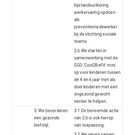
bijstandsuitkering
werkervaring opdoen
als
preventiemedewerker
bij de stichting sociale
teams.
2.6 We starten in
samenwerking met de
GGD ‘Cool2BeFit’ mini
op voor kinderen tussen
de 4 en 6 jaar met als
doel kinderen met een
ongezond gewicht
eerder te helpen.
3. We bevorderen
3.1 De benoemde actie
een gezonde
van 2.6 is ook hierop
leefstijl.
van toepassing.
3.2 We geven samen