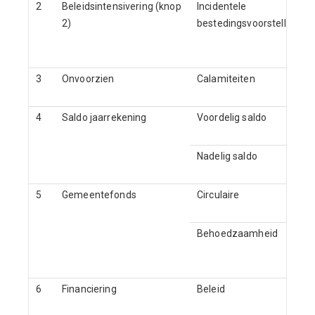
2
Beleidsintensivering (knop
Incidentele
2)
bestedingsvoorstellen
3
Onvoorzien
Calamiteiten
4
Saldo jaarrekening
Voordelig saldo
Nadelig saldo
5
Gemeentefonds
Circulaire
Behoedzaamheid
6
Financiering
Beleid